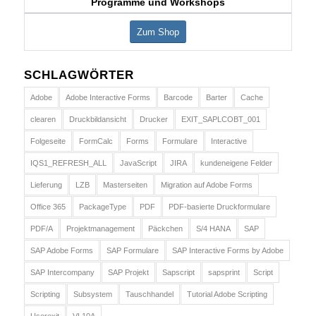
Programme und Workshops
Zum Shop
SCHLAGWÖRTER
Adobe
Adobe Interactive Forms
Barcode
Barter
Cache
clearen
Druckbildansicht
Drucker
EXIT_SAPLCOBT_001
Folgeseite
FormCalc
Forms
Formulare
Interactive
IQS1_REFRESH_ALL
JavaScript
JIRA
kundeneigene Felder
Lieferung
LZB
Masterseiten
Migration auf Adobe Forms
Office 365
PackageType
PDF
PDF-basierte Druckformulare
PDF/A
Projektmanagement
Päckchen
S/4 HANA
SAP
SAP Adobe Forms
SAP Formulare
SAP Interactive Forms by Adobe
SAP Intercompany
SAP Projekt
Sapscript
sapsprint
Script
Scripting
Subsystem
Tauschhandel
Tutorial Adobe Scripting
Userexit
VL10A