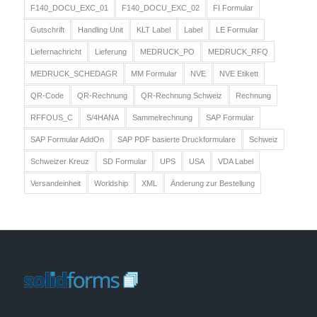
F140_DOCU_EXC_01
F140_DOCU_EXC_02
FI Formular
Gutschrift
Handling Unit
KLT Label
Label
LE Formular
Liefernachricht
Lieferung
MEDRUCK_PO
MEDRUCK_RFQ
MEDRUCK_SCHEDAGR
MM Formular
NVE
NVE Etikett
QR-Code
QR-Rechnung
QR-Rechnung Schweiz
Rechnung
RFFOUS_C
S/4HANA
Sammelrechnung
SAP Formular
SAP Formular AddOn
SAP PDF basierte Druckformulare
Schweiz
Schweizer Kreuz
SD Formular
UPS
USA
VDA Label
Versandeinheit
Worldship
XML
Änderung zur Bestellung