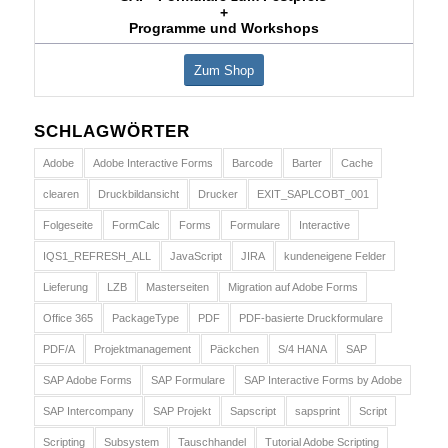
+
Programme und Workshops
Zum Shop
SCHLAGWÖRTER
Adobe
Adobe Interactive Forms
Barcode
Barter
Cache
clearen
Druckbildansicht
Drucker
EXIT_SAPLCOBT_001
Folgeseite
FormCalc
Forms
Formulare
Interactive
IQS1_REFRESH_ALL
JavaScript
JIRA
kundeneigene Felder
Lieferung
LZB
Masterseiten
Migration auf Adobe Forms
Office 365
PackageType
PDF
PDF-basierte Druckformulare
PDF/A
Projektmanagement
Päckchen
S/4 HANA
SAP
SAP Adobe Forms
SAP Formulare
SAP Interactive Forms by Adobe
SAP Intercompany
SAP Projekt
Sapscript
sapsprint
Script
Scripting
Subsystem
Tauschhandel
Tutorial Adobe Scripting