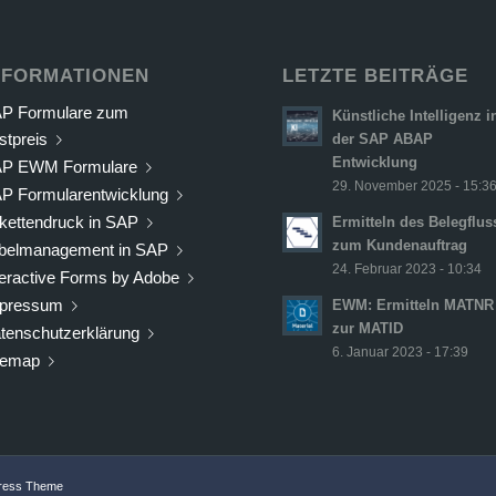
NFORMATIONEN
LETZTE BEITRÄGE
P Formulare zum
Künstliche Intelligenz i
stpreis
der SAP ABAP
Entwicklung
P EWM Formulare
29. November 2025 - 15:3
P Formularentwicklung
ikettendruck in SAP
Ermitteln des Belegflus
zum Kundenauftrag
belmanagement in SAP
24. Februar 2023 - 10:34
teractive Forms by Adobe
pressum
EWM: Ermitteln MATNR
zur MATID
tenschutzerklärung
6. Januar 2023 - 17:39
temap
Press Theme