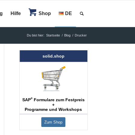
og
Hilfe
Shop
DE
Du bist hier:
Startseite
/
Blog
/
Drucker
solid.shop
®
SAP
Formulare zum Festpreis
+
Programme und Workshops
Zum Shop