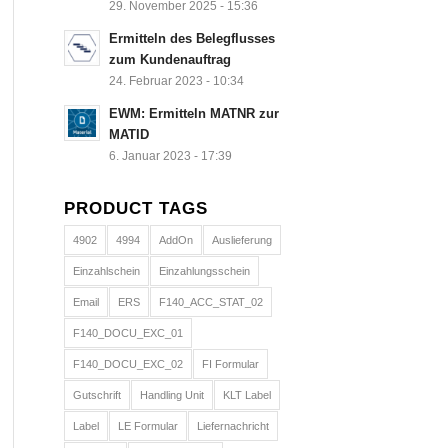
29. November 2025 - 15:36
Ermitteln des Belegflusses
zum Kundenauftrag
24. Februar 2023 - 10:34
EWM: Ermitteln MATNR zur
MATID
6. Januar 2023 - 17:39
PRODUCT TAGS
4902
4994
AddOn
Auslieferung
Einzahlschein
Einzahlungsschein
Email
ERS
F140_ACC_STAT_02
F140_DOCU_EXC_01
F140_DOCU_EXC_02
FI Formular
Gutschrift
Handling Unit
KLT Label
Label
LE Formular
Liefernachricht