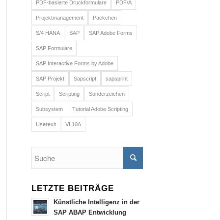
PDF-basierte Druckformulare
PDF/A
Projektmanagement
Päckchen
S/4 HANA
SAP
SAP Adobe Forms
SAP Formulare
SAP Interactive Forms by Adobe
SAP Projekt
Sapscript
sapsprint
Script
Scripting
Sonderzeichen
Subsystem
Tutorial Adobe Scripting
Userexit
VL10A
LETZTE BEITRÄGE
Künstliche Intelligenz in der
SAP ABAP Entwicklung