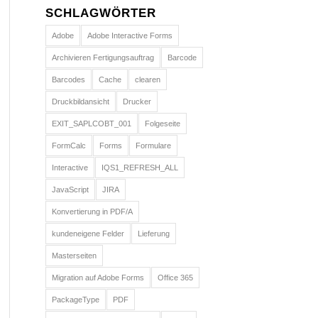
SCHLAGWÖRTER
Adobe
Adobe Interactive Forms
Archivieren Fertigungsauftrag
Barcode
Barcodes
Cache
clearen
Druckbildansicht
Drucker
EXIT_SAPLCOBT_001
Folgeseite
FormCalc
Forms
Formulare
Interactive
IQS1_REFRESH_ALL
JavaScript
JIRA
Konvertierung in PDF/A
kundeneigene Felder
Lieferung
Masterseiten
Migration auf Adobe Forms
Office 365
PackageType
PDF