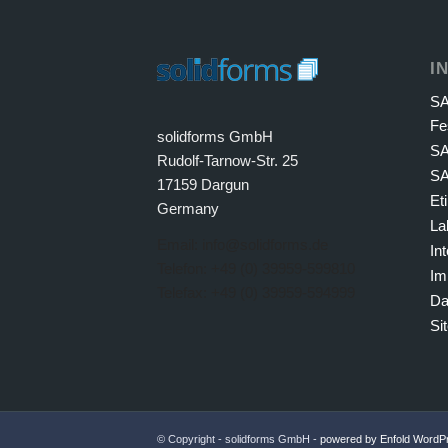
I
SA
Fe
solidforms GmbH
SA
Rudolf-Tarnow-Str. 25
SA
17159 Dargun
Et
Germany
La
Email: info@solidforms.de
In
Telefon: +49 (0) 39959-599810
Im
Telefax: +49 (0) 39959-594999
Da
Si
© Copyright - solidforms GmbH -
powered by Enfold Word