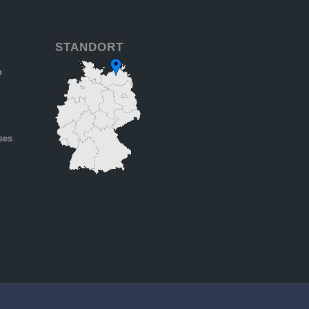
STANDORT
n
6
ses