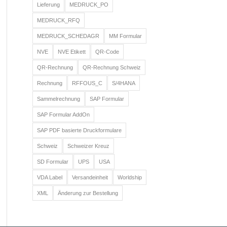
Lieferung
MEDRUCK_PO
MEDRUCK_RFQ
MEDRUCK_SCHEDAGR
MM Formular
NVE
NVE Etikett
QR-Code
QR-Rechnung
QR-Rechnung Schweiz
Rechnung
RFFOUS_C
S/4HANA
Sammelrechnung
SAP Formular
SAP Formular AddOn
SAP PDF basierte Druckformulare
Schweiz
Schweizer Kreuz
SD Formular
UPS
USA
VDA Label
Versandeinheit
Worldship
XML
Änderung zur Bestellung