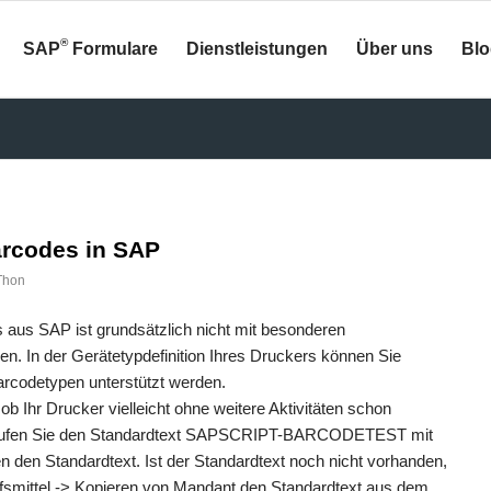
®
SAP
Formulare
Dienstleistungen
Über uns
Bl
rcodes in SAP
Thon
aus SAP ist grundsätzlich nicht mit besonderen
n. In der Gerätetypdefinition Ihres Druckers können Sie
rcodetypen unterstützt werden.
ob Ihr Drucker vielleicht ohne weitere Aktivitäten schon
 rufen Sie den Standardtext SAPSCRIPT-BARCODETEST mit
n den Standardtext. Ist der Standardtext noch nicht vorhanden,
fsmittel -> Kopieren von Mandant den Standardtext aus dem