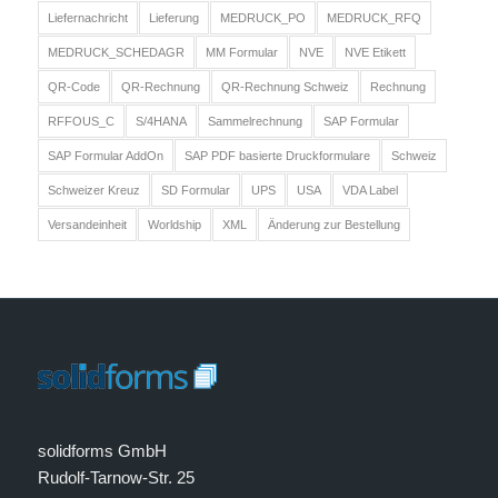
Liefernachricht
Lieferung
MEDRUCK_PO
MEDRUCK_RFQ
MEDRUCK_SCHEDAGR
MM Formular
NVE
NVE Etikett
QR-Code
QR-Rechnung
QR-Rechnung Schweiz
Rechnung
RFFOUS_C
S/4HANA
Sammelrechnung
SAP Formular
SAP Formular AddOn
SAP PDF basierte Druckformulare
Schweiz
Schweizer Kreuz
SD Formular
UPS
USA
VDA Label
Versandeinheit
Worldship
XML
Änderung zur Bestellung
solidforms GmbH
Rudolf-Tarnow-Str. 25