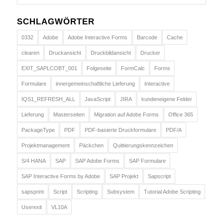
SCHLAGWÖRTER
0332
Adobe
Adobe Interactive Forms
Barcode
Cache
clearen
Druckansicht
Druckbildansicht
Drucker
EXIT_SAPLCOBT_001
Folgeseite
FormCalc
Forms
Formulare
innergemeinschaftliche Lieferung
Interactive
IQS1_REFRESH_ALL
JavaScript
JIRA
kundeneigene Felder
Lieferung
Masterseiten
Migration auf Adobe Forms
Office 365
PackageType
PDF
PDF-basierte Druckformulare
PDF/A
Projektmanagement
Päckchen
Quittierungskennzeichen
S/4 HANA
SAP
SAP Adobe Forms
SAP Formulare
SAP Interactive Forms by Adobe
SAP Projekt
Sapscript
sapsprint
Script
Scripting
Subsystem
Tutorial Adobe Scripting
Userexit
VL10A