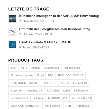
LETZTE BEITRÄGE
Künstliche Intelligenz in der SAP ABAP Entwicklung
29. November 2025 - 15:36
Ermitteln des Belegflusses zum Kundenauftrag
24. Februar 2023 - 10:34
EWM: Ermitteln MATNR zur MATID
6. Januar 2023 - 17:39
PRODUCT TAGS
4902
4994
AddOn
Auslieferung
Einzahlschein
Einzahlungsschein
Email
ERS
F140_ACC_STAT_02
F140_DOCU_EXC_01
F140_DOCU_EXC_02
FI Formular
Gutschrift
Handling Unit
KLT Label
Label
LE Formular
Liefernachricht
Lieferung
MEDRUCK_PO
MEDRUCK_RFQ
MEDRUCK_SCHEDAGR
MM Formular
NVE
NVE Etikett