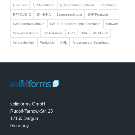
QR-Code
QR-Rechnung
QR-Rechnung Schweiz
Rechnung
RFFOUS_C
S/4HANA
Sammelrechnung
SAP Formular
SAP Formular AddOn
SAP PDF basierte Druckformulare
Schweiz
Schweizer Kreuz
SD Formular
UPS
USA
VDA Label
Versandeinheit
Worldship
XML
Änderung zur Bestellung
solidforms GmbH
Rudolf-Tarnow-Str. 25
17159 Dargun
Germany