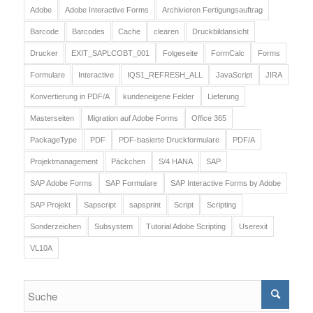
Adobe
Adobe Interactive Forms
Archivieren Fertigungsauftrag
Barcode
Barcodes
Cache
clearen
Druckbildansicht
Drucker
EXIT_SAPLCOBT_001
Folgeseite
FormCalc
Forms
Formulare
Interactive
IQS1_REFRESH_ALL
JavaScript
JIRA
Konvertierung in PDF/A
kundeneigene Felder
Lieferung
Masterseiten
Migration auf Adobe Forms
Office 365
PackageType
PDF
PDF-basierte Druckformulare
PDF/A
Projektmanagement
Päckchen
S/4 HANA
SAP
SAP Adobe Forms
SAP Formulare
SAP Interactive Forms by Adobe
SAP Projekt
Sapscript
sapsprint
Script
Scripting
Sonderzeichen
Subsystem
Tutorial Adobe Scripting
Userexit
VL10A