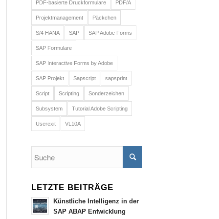
PDF-basierte Druckformulare
PDF/A
Projektmanagement
Päckchen
S/4 HANA
SAP
SAP Adobe Forms
SAP Formulare
SAP Interactive Forms by Adobe
SAP Projekt
Sapscript
sapsprint
Script
Scripting
Sonderzeichen
Subsystem
Tutorial Adobe Scripting
Userexit
VL10A
LETZTE BEITRÄGE
Künstliche Intelligenz in der
SAP ABAP Entwicklung