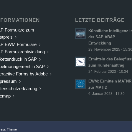
NFORMATIONEN
LETZTE BEITRÄGE
P Formulare zum
Künstliche Intelligenz i
stpreis
der SAP ABAP
Entwicklung
P EWM Formulare
29. November 2025 - 15:3
P Formularentwicklung
ikettendruck in SAP
Ermitteln des Belegflus
zum Kundenauftrag
belmanagement in SAP
24. Februar 2023 - 10:34
teractive Forms by Adobe
pressum
EWM: Ermitteln MATNR
zur MATID
tenschutzerklärung
6. Januar 2023 - 17:39
temap
Press Theme