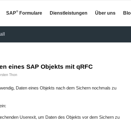
®
SAP
Formulare
Dienstleistungen
Über uns
Bl
all
en eines SAP Objekts mit qRFC
rsten Thon
 notwendig, Daten eines Objekts nach dem Sichern nochmals zu
ein:
prechenden Userexit, um Daten des Objekts vor dem Sichern zu