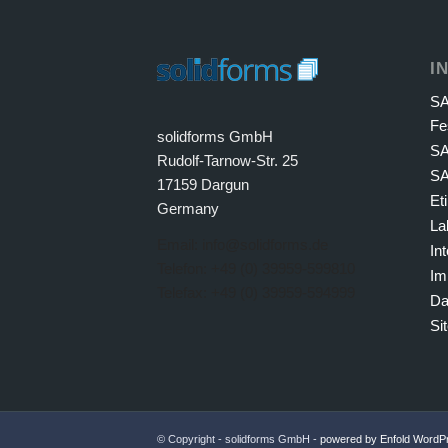
I
SA
Fe
solidforms GmbH
SA
Rudolf-Tarnow-Str. 25
SA
17159 Dargun
Et
Germany
La
Email: info@solidforms.de
In
Telefon: +49 (0) 39959-599810
Im
Telefax: +49 (0) 39959-594999
Da
Si
© Copyright - solidforms GmbH -
powered by Enfold Word