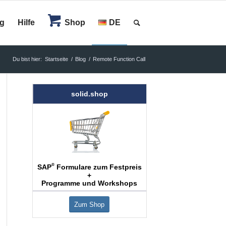
og
Hilfe
Shop
DE
Du bist hier:
Startseite
/
Blog
/
Remote Function Call
solid.shop
®
SAP
Formulare zum Festpreis
+
Programme und Workshops
Zum Shop