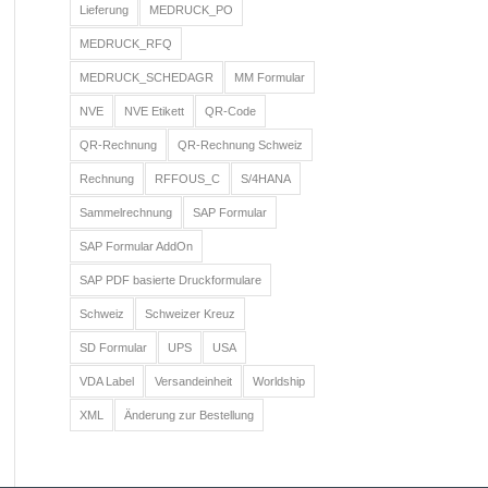
Lieferung
MEDRUCK_PO
MEDRUCK_RFQ
MEDRUCK_SCHEDAGR
MM Formular
NVE
NVE Etikett
QR-Code
QR-Rechnung
QR-Rechnung Schweiz
Rechnung
RFFOUS_C
S/4HANA
Sammelrechnung
SAP Formular
SAP Formular AddOn
SAP PDF basierte Druckformulare
Schweiz
Schweizer Kreuz
SD Formular
UPS
USA
VDA Label
Versandeinheit
Worldship
XML
Änderung zur Bestellung