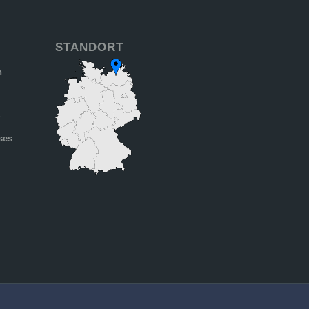
STANDORT
n
6
ses