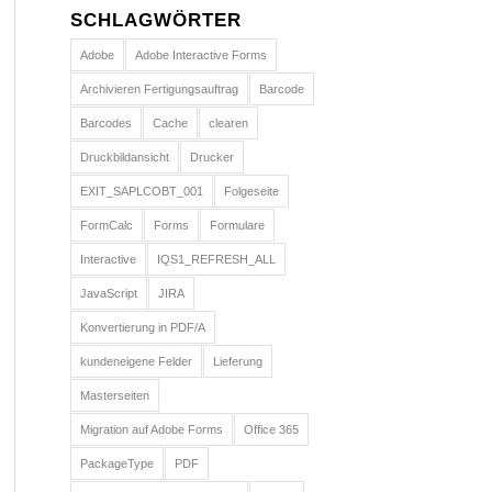
SCHLAGWÖRTER
Adobe
Adobe Interactive Forms
Archivieren Fertigungsauftrag
Barcode
Barcodes
Cache
clearen
Druckbildansicht
Drucker
EXIT_SAPLCOBT_001
Folgeseite
FormCalc
Forms
Formulare
Interactive
IQS1_REFRESH_ALL
JavaScript
JIRA
Konvertierung in PDF/A
kundeneigene Felder
Lieferung
Masterseiten
Migration auf Adobe Forms
Office 365
PackageType
PDF