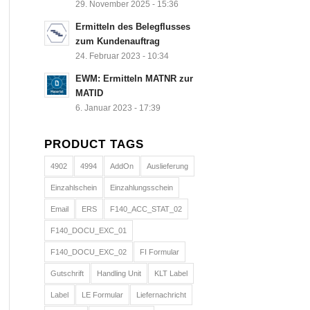
29. November 2025 - 15:36
Ermitteln des Belegflusses
zum Kundenauftrag
24. Februar 2023 - 10:34
EWM: Ermitteln MATNR zur
MATID
6. Januar 2023 - 17:39
PRODUCT TAGS
4902
4994
AddOn
Auslieferung
Einzahlschein
Einzahlungsschein
Email
ERS
F140_ACC_STAT_02
F140_DOCU_EXC_01
F140_DOCU_EXC_02
FI Formular
Gutschrift
Handling Unit
KLT Label
Label
LE Formular
Liefernachricht