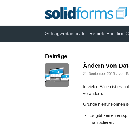
Schlagwortarchiv für: Remote Function C
Beiträge
Ändern von Dat
/
21. September 2015
von
To
In vielen Fällen ist es
verändern.
Gründe hierfür können s
Es gibt keinen ents
manipulieren.