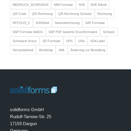
MEDRUCK_SCHEDAGR
MM Formular
NVE
NVE Etikett
QR-Code
QR-Rechnung
QR-Rechnung Schweiz
Rechnung
RFFOUS_C
S/4HANA
Sammelrechnung
SAP Formular
SAP Formular AddOn
SAP PDF basierte Druckformulare
Schweiz
Schweizer Kreuz
SD Formular
UPS
USA
VDA Label
Versandeinheit
Worldship
XML
Änderung zur Bestellung
solidforms GmbH
Rudolf-Tarnow-Str. 25
17159 Dargun
Germany