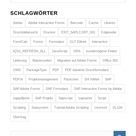
SCHLAGWÖRTER
Adobe
Adobe Interactive Forms
Barcode
Cache
clearen
Druckbildansicht
Drucker
EXIT_SAPLCOBT_001
Folgeseite
FormCalc
Forms
Formulare
GLT Etikett
Interactive
IQS1_REFRESH_ALL
JavaScript
JIRA
kundeneigene Felder
Lieferung
Masterseiten
Migration auf Adobe Forms
Office 365
OMS
PackageType
PDF
PDF-basierte Druckformulare
PDF/A
Projektmanagement
Päckchen
S/4 HANA
SAP
SAP Adobe Forms
SAP Formulare
SAP Interactive Forms by Adobe
sappdfprint
SAP Projekt
Sapscript
sapsprint
Script
Scripting
Subsystem
Tutorial Adobe Scripting
Userexit
VL10A
Übertrag