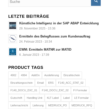
LETZTE BEITRÄGE
Künstliche Intelligenz in der SAP ABAP Entwicklung
29. November 2025 - 15:36
Ermitteln des Belegflusses zum Kundenauftrag
24. Februar 2023 - 10:34
EWM: Ermitteln MATNR zur MATID
6. Januar 2023 - 17:39
PRODUCT TAGS
4902
4994
AddOn
Auslieferung
Einzahlschein
Einzahlungsschein
Email
ERS
F140_ACC_STAT_02
F140_DOCU_EXC_01
F140_DOCU_EXC_02
FI Formular
Gutschrift
Handling Unit
KLT Label
Label
LE Formular
Liefernachricht
Lieferung
MEDRUCK_PO
MEDRUCK_RFQ