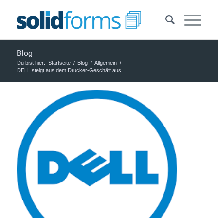
Blog
Du bist hier:
Startseite
/
Blog
/
Allgemein
/
DELL steigt aus dem Drucker-Geschäft aus