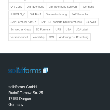
QR-Code
QR-Rechnung
QR-Rechnung Schweiz
Rechnung
RFFOUS_C
S/4HANA
Sammelrechnung
SAP Formular
SAP Formular AddOn
SAP PDF basierte Druckformulare
Schweiz
Schweizer Kreuz
SD Formular
UPS
USA
VDA Label
Versandeinheit
Worldship
XML
Änderung zur Bestellung
solidforms GmbH
Rudolf-Tarnow-Str. 25
17159 Dargun
Germany