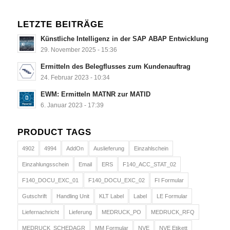
LETZTE BEITRÄGE
Künstliche Intelligenz in der SAP ABAP Entwicklung
29. November 2025 - 15:36
Ermitteln des Belegflusses zum Kundenauftrag
24. Februar 2023 - 10:34
EWM: Ermitteln MATNR zur MATID
6. Januar 2023 - 17:39
PRODUCT TAGS
4902
4994
AddOn
Auslieferung
Einzahlschein
Einzahlungsschein
Email
ERS
F140_ACC_STAT_02
F140_DOCU_EXC_01
F140_DOCU_EXC_02
FI Formular
Gutschrift
Handling Unit
KLT Label
Label
LE Formular
Liefernachricht
Lieferung
MEDRUCK_PO
MEDRUCK_RFQ
MEDRUCK_SCHEDAGR
MM Formular
NVE
NVE Etikett