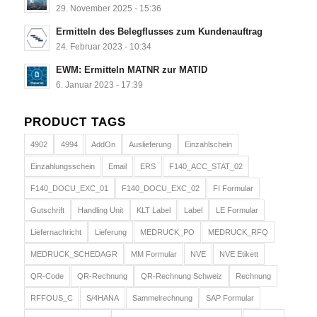
29. November 2025 - 15:36
Ermitteln des Belegflusses zum Kundenauftrag
24. Februar 2023 - 10:34
EWM: Ermitteln MATNR zur MATID
6. Januar 2023 - 17:39
PRODUCT TAGS
4902
4994
AddOn
Auslieferung
Einzahlschein
Einzahlungsschein
Email
ERS
F140_ACC_STAT_02
F140_DOCU_EXC_01
F140_DOCU_EXC_02
FI Formular
Gutschrift
Handling Unit
KLT Label
Label
LE Formular
Liefernachricht
Lieferung
MEDRUCK_PO
MEDRUCK_RFQ
MEDRUCK_SCHEDAGR
MM Formular
NVE
NVE Etikett
QR-Code
QR-Rechnung
QR-Rechnung Schweiz
Rechnung
RFFOUS_C
S/4HANA
Sammelrechnung
SAP Formular