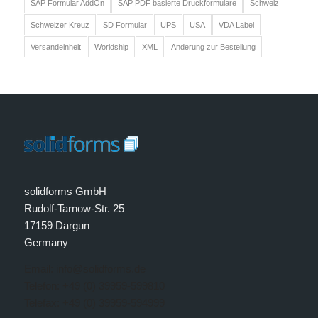
SAP Formular AddOn
SAP PDF basierte Druckformulare
Schweiz
Schweizer Kreuz
SD Formular
UPS
USA
VDA Label
Versandeinheit
Worldship
XML
Änderung zur Bestellung
solidforms GmbH
Rudolf-Tarnow-Str. 25
17159 Dargun
Germany
Email: info@solidforms.de
Telefon: +49 (0) 39959-599810
Telefax: +49 (0) 39959-594999