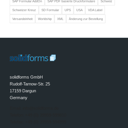
SAP Formular AddOn
SAP PDF basierte Druckformulare
Schweiz
Schweizer Kreuz
SD Formular
UPS
USA
VDA Label
Versandeinheit
Worldship
XML
Änderung zur Bestellung
solidforms GmbH
Rudolf-Tarnow-Str. 25
17159 Dargun
Germany
Email: info@solidforms.de
Telefon: +49 (0) 39959-599810
Telefax: +49 (0) 39959-594999