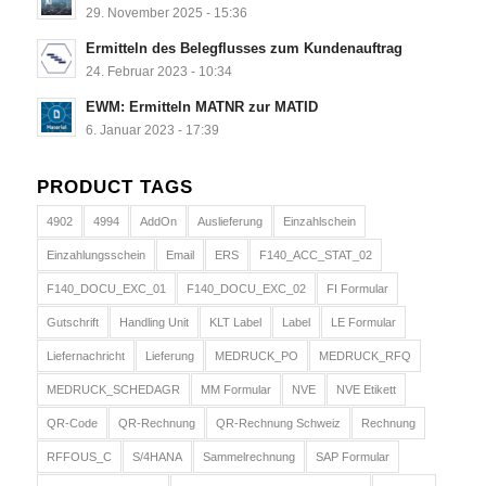
29. November 2025 - 15:36
Ermitteln des Belegflusses zum Kundenauftrag
24. Februar 2023 - 10:34
EWM: Ermitteln MATNR zur MATID
6. Januar 2023 - 17:39
PRODUCT TAGS
4902
4994
AddOn
Auslieferung
Einzahlschein
Einzahlungsschein
Email
ERS
F140_ACC_STAT_02
F140_DOCU_EXC_01
F140_DOCU_EXC_02
FI Formular
Gutschrift
Handling Unit
KLT Label
Label
LE Formular
Liefernachricht
Lieferung
MEDRUCK_PO
MEDRUCK_RFQ
MEDRUCK_SCHEDAGR
MM Formular
NVE
NVE Etikett
QR-Code
QR-Rechnung
QR-Rechnung Schweiz
Rechnung
RFFOUS_C
S/4HANA
Sammelrechnung
SAP Formular